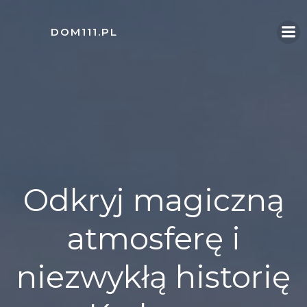
Skip
to
DOM111.PL
content
Odkryj magiczną
atmosferę i
niezwykłą historię