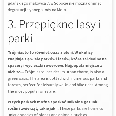
gdańskiego makowca. A w Sopocie nie można ominąć
degustacji słynnego lody na Molo.
3. Przepiękne lasy i
parki
Trójmiasto to również oaza zieleni. W okolicy
znajduje się wiele parków i lasów, które są idealne na
spacery i wycieczki rowerowe. Najpopularniejsze z
nich to...
Trójmiasto, besides its urban charm, is also a
green oasis. The area is dotted with numerous parks and
forests, perfect for leisurely walks and bike rides. Among
the most popular ones are...
W tych parkach można spotkać unikalne gatunki
roślin i zwierząt, takie jak...
These parks are home to
unique species of plants and animals, such as...