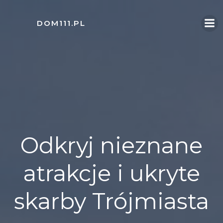
Skip
to
DOM111.PL
content
Odkryj nieznane
atrakcje i ukryte
skarby Trójmiasta