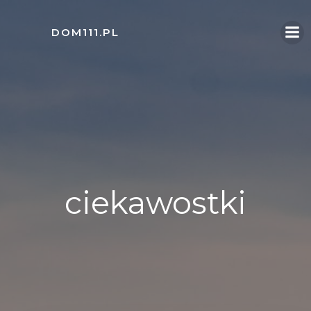
Skip
to
DOM111.PL
content
ciekawostki