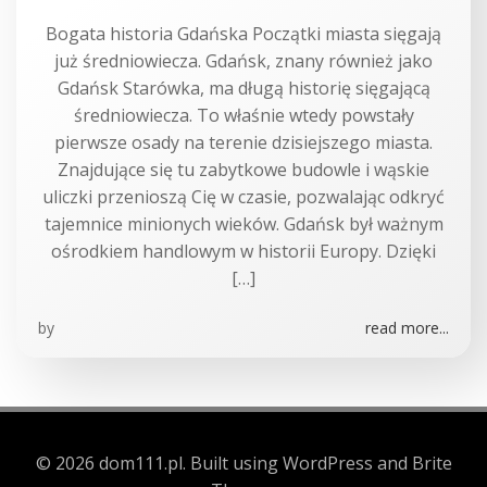
Bogata historia Gdańska Początki miasta sięgają
już średniowiecza. Gdańsk, znany również jako
Gdańsk Starówka, ma długą historię sięgającą
średniowiecza. To właśnie wtedy powstały
pierwsze osady na terenie dzisiejszego miasta.
Znajdujące się tu zabytkowe budowle i wąskie
uliczki przenioszą Cię w czasie, pozwalając odkryć
tajemnice minionych wieków. Gdańsk był ważnym
ośrodkiem handlowym w historii Europy. Dzięki
[…]
by
read more...
© 2026 dom111.pl. Built using WordPress and Brite